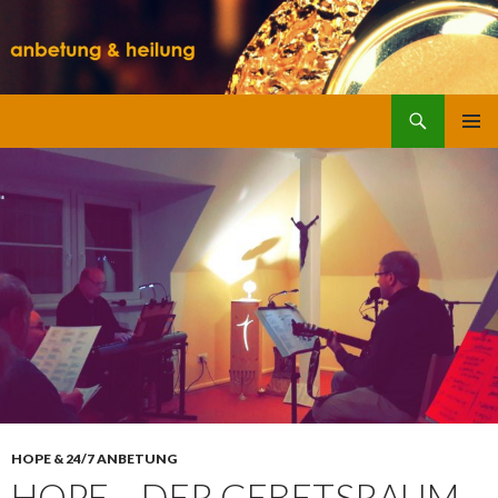
Suchen
SPRINGE
ZUM
INHALT
HOPE & 24/7 ANBETUNG
HOPE – DER GEBETSRAUM