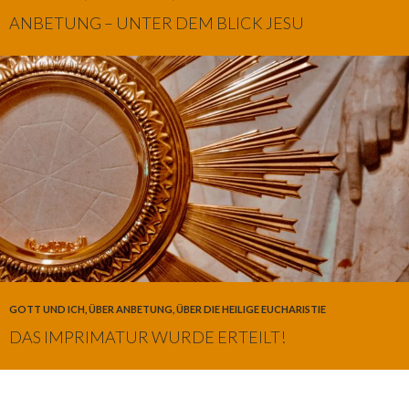
ANBETUNG – UNTER DEM BLICK JESU
GOTT UND ICH
,
ÜBER ANBETUNG
,
ÜBER DIE HEILIGE EUCHARISTIE
DAS IMPRIMATUR WURDE ERTEILT!