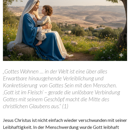
„Gottes Wohnen … in der Welt ist eine über alles
Erwartbare hinausgehende Verleiblichung und
Konkretisierung von Gottes Sein mit den Menschen.
‚Gott ist im Fleisch‘ – gerade die unlösbare Verbindung
Gottes mit seinem Geschöpf macht die Mitte des
christlichen Glaubens aus.“ (1)
Jesus Christus ist nicht einfach wieder verschwunden mit seiner
Leibhaftigkeit. In der Menschwerdung wurde Gott leibhaft