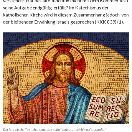
verstehen? Hat das alte Judentum nicht mit dem Kommen Jesu
seine Aufgabe endgültig
erfüllt? Im Katechismus der
katholischen Kirche wird in diesem Zusammenhang jedoch
von
der bleibenden Erwählung Israels gesprochen (KKK 839) (1).
Der lateinische Text „Eco sum resurectio“ bedeutet „Ich bin auferstanden“