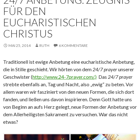
FÜR DEN
EUCHARISTISCHEN
CHRISTUS
MAI 25, 2014
RUTH
6 KOMMENTARE
Traditionell ist ewige Anbetung eine eucharistische Anbetung,
die in Stille geschieht. Wir hörten von dem
24/7 prayer
unserer
Geschwister (
http://www.24-7prayer.com/.)
Das
24/7 prayer
strebte ebenfalls an, Tag und Nacht, also „ewig“ zu beten. Vor
allem waren wir fasziniert von den neuen Formen, die sich dort
fanden, und ließen uns davon inspirieren. Denn Gott hatte uns
von Beginn an aufs Herz gelegt, neue Formen der Anbetung vor
dem Allerheiligsten Sakrament zu versuchen. War das nicht
etwas?