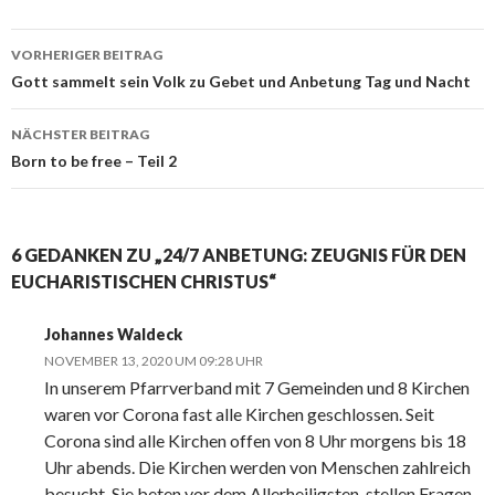
Beitrags-
VORHERIGER BEITRAG
Navigation
Gott sammelt sein Volk zu Gebet und Anbetung Tag und Nacht
NÄCHSTER BEITRAG
Born to be free – Teil 2
6 GEDANKEN ZU „24/7 ANBETUNG: ZEUGNIS FÜR DEN
EUCHARISTISCHEN CHRISTUS“
Johannes Waldeck
NOVEMBER 13, 2020 UM 09:28 UHR
In unserem Pfarrverband mit 7 Gemeinden und 8 Kirchen
waren vor Corona fast alle Kirchen geschlossen. Seit
Corona sind alle Kirchen offen von 8 Uhr morgens bis 18
Uhr abends. Die Kirchen werden von Menschen zahlreich
besucht. Sie beten vor dem Allerheiligsten, stellen Fragen