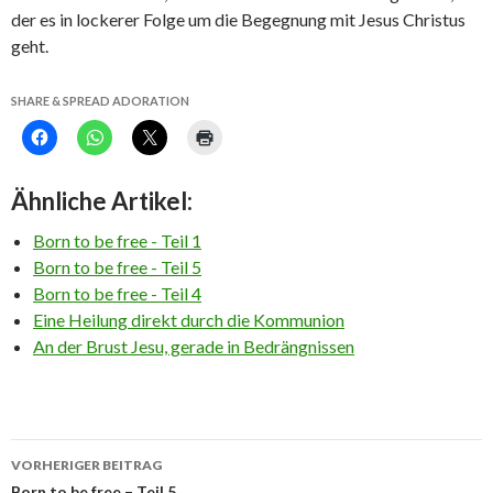
der es in lockerer Folge um die Begegnung mit Jesus Christus
geht.
SHARE & SPREAD ADORATION
Ähnliche Artikel:
Born to be free - Teil 1
Born to be free - Teil 5
Born to be free - Teil 4
Eine Heilung direkt durch die Kommunion
An der Brust Jesu, gerade in Bedrängnissen
Beitrags-
VORHERIGER BEITRAG
Born to be free – Teil 5