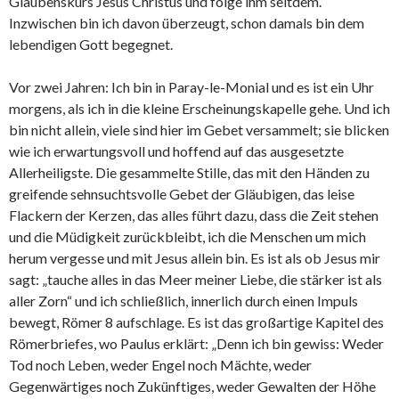
Glaubenskurs Jesus Christus und folge ihm seitdem.
Inzwischen bin ich davon überzeugt, schon damals bin dem
lebendigen Gott begegnet.
Vor zwei Jahren: Ich bin in Paray-le-Monial und es ist ein Uhr
morgens, als ich in die kleine Erscheinungskapelle gehe. Und ich
bin nicht allein, viele sind hier im Gebet versammelt; sie blicken
wie ich erwartungsvoll und hoffend auf das ausgesetzte
Allerheiligste. Die gesammelte Stille, das mit den Händen zu
greifende sehnsuchtsvolle Gebet der Gläubigen, das leise
Flackern der Kerzen, das alles führt dazu, dass die Zeit stehen
und die Müdigkeit zurückbleibt, ich die Menschen um mich
herum vergesse und mit Jesus allein bin. Es ist als ob Jesus mir
sagt: „tauche alles in das Meer meiner Liebe, die stärker ist als
aller Zorn“ und ich schließlich, innerlich durch einen Impuls
bewegt, Römer 8 aufschlage. Es ist das großartige Kapitel des
Römerbriefes, wo Paulus erklärt: „Denn ich bin gewiss: Weder
Tod noch Leben, weder Engel noch Mächte, weder
Gegenwärtiges noch Zukünftiges, weder Gewalten der Höhe