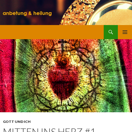
Suchen
SPRINGE
ZUM
INHALT
GOTT UND ICH
MITTEN INS HERZ #1