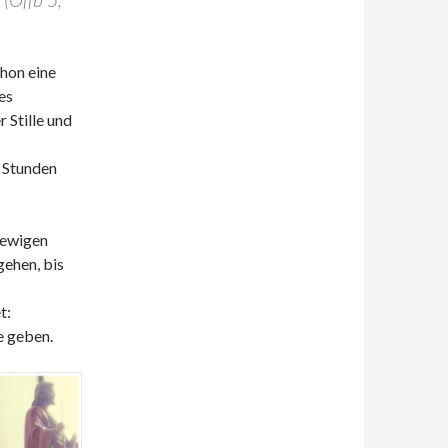
hon eine
es
 Stille und
 Stunden
h ewigen
gehen, bis
t:
e geben.