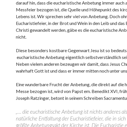
darauf hin, dass die eucharistische Anbetung immer auch a
Messfeier bezogen ist, die Quelle und Höhepunkt des kir
Lebens ist. Wir sprechen sehr viel von Anbetung. Doch oh
Eucharistiefeier, in der Brot und Wein in den Leib und das 
Christi gewandelt werden, gäbe es die eucharistische An
nicht.
Diese besonders kostbare Gegenwart Jesu ist so bedeuts
eucharistische Anbetung eigentlich selbstverständlich sein
Neben vielem anderen bezeugen wir damit, dass Jesus Ch
wahrhaft Gott ist und dass er immer mitten noch unter uns
Eine wunderbare Frucht der Anbetung, die direkt auf die h
Messe bezogen ist, wird von Papst em. Benedikt XVI, früh
Joseph Ratzinger, betont in seinem Schreiben Sacramentu
„… die eucharistische Anbetung ist nichts anderes als
natürliche Entfaltung der Eucharistiefeier, die in sich
größte Anbetungsakt der Kirche ist. Die Eucharisti