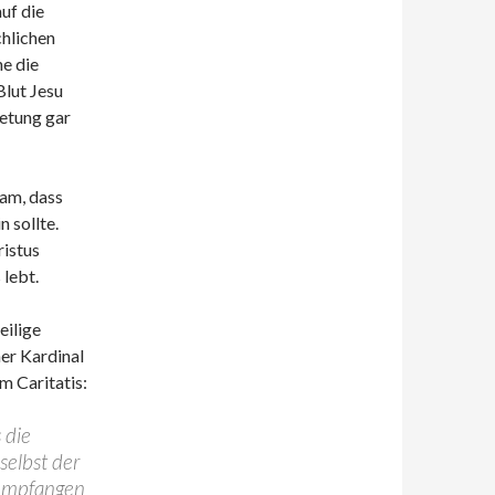
uf die
chlichen
ne die
Blut Jesu
betung gar
am, dass
 sollte.
ristus
 lebt.
eilige
er Kardinal
m Caritatis:
 die
 selbst der
e empfangen