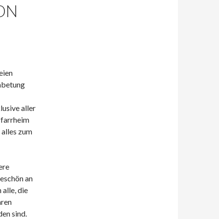
ON
eien
nbetung
usive aller
Pfarrheim
alles zum
ere
keschön an
alle, die
hren
en sind.