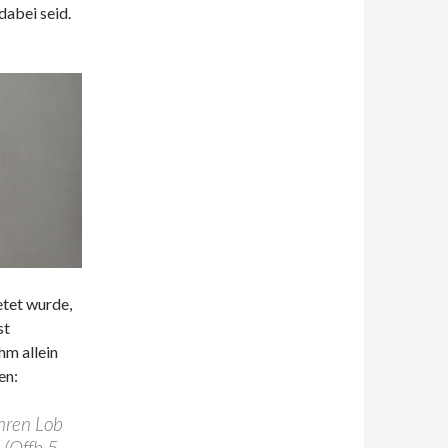
dabei seid.
etet wurde,
st
hm allein
en:
hren Lob
 (Offb 5,