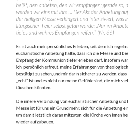
heißt, den anbeten, den wir empfangen; gerade so, n
werden wir eins mit ihm … Der Akt der Anbetung au
der heiligen Messe verlängert und intensiviert, was i
liturgischen Feier selbst getan wurde: ‚Nur im Anbe
tiefes und wahres Empfangen reifen.'“ (Nr. 66)
Es ist auch mein persönliches Erleben, seit dem ich regel
eucharistische Anbetung halte, dass ich die Messe und b
Empfang der Kommunion tiefer erleben darf. Insofern wa
ich persönlich erfreut, meine Erfahrungen von theologisch
bestätigt zu sehen, und mir darin sicherer zu werden, dass 
„echt“ ist und es nicht nur meine Gefühle sind, die mich viel
täuschen könnten.
Die innere Verbindung von eucharistischer Anbetung und h
Messe ist für uns ein Grund mehr, sich für die Anbetung ei
um damit letztlich daran mitzutun, die Kirche von innen her
wieder aufzubauen.