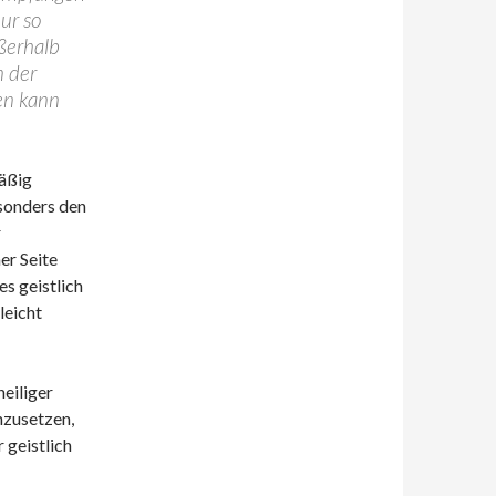
ur so
ßerhalb
n der
ten kann
mäßig
esonders den
r
er Seite
es geistlich
leicht
eiliger
nzusetzen,
 geistlich