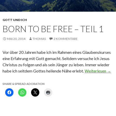
GOTT UND ICH
BORN TO BE FREE – TEIL 1
MAI 20, 2014
THOMAS
2 KOMMENTARE
Vor über 20 Jahren habe ich im Rahmen eines Glaubenskurses
eine Erfahrung mit Gott gemacht. Seitdem versuche ich Jesus
Christus zu folgen und als sein Jünger zu leben. Immer wieder
habe ich seitdem Gottes heilende Nähe erlebt.
Weiterlesen
→
SHARE & SPREAD ADORATION