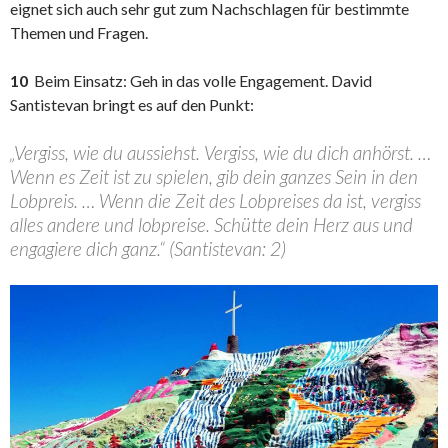
eignet sich auch sehr gut zum Nachschlagen für bestimmte
Themen und Fragen.
10
Beim Einsatz: Geh in das volle Engagement. David
Santistevan bringt es auf den Punkt:
„Vergiss, wie du aussiehst. Vergiss, wie du dich anhörst. …
Wenn es Zeit ist zu spielen, gib dein ganzes Sein in den
Lobpreis. … Wenn die Zeit des Lobpreises da ist, vergiss
alles andere und lobpreise. Schütte dein Herz aus und
engagiere dich ganz.“ (Santistevan: 2)