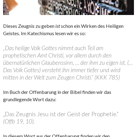
Dieses Zeugnis zu geben
ist
schon ein Wirken des Heiligen
Geistes. Im Katechismus lesen wir es so:
„Das heilige Volk Gottes nimmt auch Teil am
prophetischen Amt Christi, vor allem durch den
übernatürlichen Glaubenssinn, … der ihm zu eigen ist. (…
Das Volk Gottes) versteht ihn immer tiefer und wird
mitten in der Welt zum Zeugen Christi.“ (KKK 785)
Im Buch der Offenbarung in der Bibel finden wir das
grundlegende Wort dazu:
„Das Zeugnis Jesu ist der Geist der Prophetie.“
(Offb 19, 10).
In diesem Wort aus der Offenbarung finden wir den