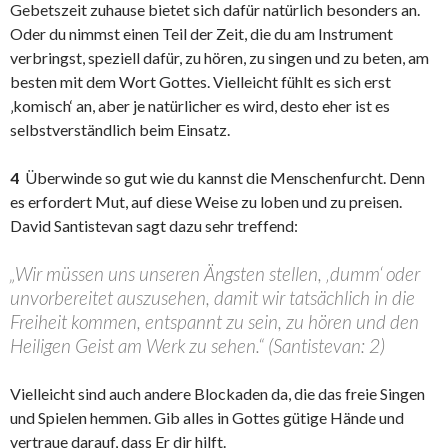
Gebetszeit zuhause bietet sich dafür natürlich besonders an.
Oder du nimmst einen Teil der Zeit, die du am Instrument
verbringst, speziell dafür, zu hören, zu singen und zu beten, am
besten mit dem Wort Gottes. Vielleicht fühlt es sich erst
‚komisch‘ an, aber je natürlicher es wird, desto eher ist es
selbstverständlich beim Einsatz.
4
Überwinde so gut wie du kannst die Menschenfurcht. Denn
es erfordert Mut, auf diese Weise zu loben und zu preisen.
David Santistevan sagt dazu sehr treffend:
„Wir müssen uns unseren Ängsten stellen, ‚dumm‘ oder
unvorbereitet auszusehen, damit wir tatsächlich in die
Freiheit kommen, entspannt zu sein, zu hören und den
Heiligen Geist am Werk zu sehen.“ (Santistevan: 2)
Vielleicht sind auch andere Blockaden da, die das freie Singen
und Spielen hemmen. Gib alles in Gottes gütige Hände und
vertraue darauf, dass Er dir hilft.