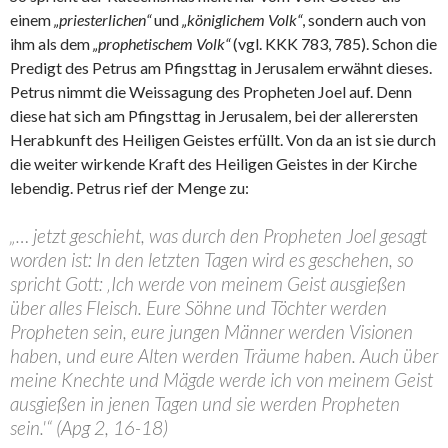
einem
„priesterlichen“
und
„königlichem Volk“
, sondern auch von
ihm als dem
„prophetischem Volk“
(vgl. KKK 783, 785). Schon die
Predigt des Petrus am Pfingsttag in Jerusalem erwähnt dieses.
Petrus nimmt die Weissagung des Propheten Joel auf. Denn
diese hat sich am Pfingsttag in Jerusalem, bei der allerersten
Herabkunft des Heiligen Geistes erfüllt. Von da an ist sie durch
die weiter wirkende Kraft des Heiligen Geistes in der Kirche
lebendig. Petrus rief der Menge zu:
„… jetzt geschieht, was durch den Propheten Joel gesagt
worden ist: In den letzten Tagen wird es geschehen, so
spricht Gott: ‚Ich werde von meinem Geist ausgießen
über alles Fleisch. Eure Söhne und Töchter werden
Propheten sein, eure jungen Männer werden Visionen
haben, und eure Alten werden Träume haben. Auch über
meine Knechte und Mägde werde ich von meinem Geist
ausgießen in jenen Tagen und sie werden Propheten
sein.'“ (Apg 2, 16-18)