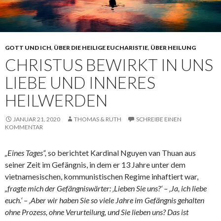
GOTT UND ICH
,
ÜBER DIE HEILIGE EUCHARISTIE
,
ÜBER HEILUNG
CHRISTUS BEWIRKT IN UNS
LIEBE UND INNERES
HEILWERDEN
JANUAR 21, 2020
THOMAS & RUTH
SCHREIBE EINEN
KOMMENTAR
„Eines Tages“,
so berichtet Kardinal Nguyen van Thuan aus
seiner Zeit im Gefängnis, in dem er 13 Jahre unter dem
vietnamesischen, kommunistischen Regime inhaftiert war,
„fragte mich der Gefängniswärter: ‚Lieben Sie uns?‘ – ‚Ja, ich liebe
euch.‘ – ‚Aber wir haben Sie so viele Jahre im Gefängnis gehalten
ohne Prozess, ohne Verurteilung, und Sie lieben uns? Das ist