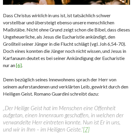
Dass Christus
wirklich
in uns ist, ist tatsächlich schwer
vorstellbar und übersteigt ebenso unsere menschlichen
Maßstäbe. Nicht ohne Grund zeigt schon die Bibel, dass dieses
Ungeheuerliche, als Jesus die Eucharistie ankündigt, den
Großteil seiner Jünger in die Flucht schlägt (vgl. Joh 6,54-70).
Doch eines konnten die Jünger noch nicht wissen, und Jesus in
Karfanaum deutet es bei seiner Ankündigung der Eucharistie
nur an
[6]
.
Denn bezüglich seines Innewohnens sprach der Herr von
seinem auferstandenen und verklärten Leib, gewirkt durch den
Heiligen Geist. Romano Guardini schreibt dazu:
„Der Heilige Geist hat im Menschen eine Offenheit
aufgetan, einen Innenraum geschaffen, in welchen der
verwandelte Herr eintreten konnte. Nun ist Er in uns,
und wir in Ihm – im Heiligen Geiste.“
[7]