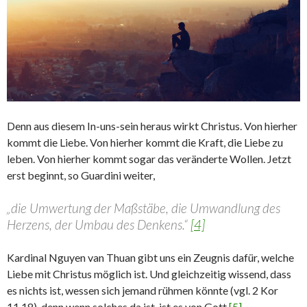
Denn aus diesem In-uns-sein heraus wirkt Christus. Von hierher
kommt die Liebe. Von hierher kommt die Kraft, die Liebe zu
leben. Von hierher kommt sogar das veränderte Wollen. Jetzt
erst beginnt, so Guardini weiter,
„die Umwertung der Maßstäbe, die Umwandlung des
Herzens, der Umbau des Denkens.“
[4]
Kardinal Nguyen van Thuan gibt uns ein Zeugnis dafür, welche
Liebe mit Christus möglich ist. Und gleichzeitig wissend, dass
es nichts ist, wessen sich jemand rühmen könnte (vgl. 2 Kor
11,18), denn wenn solches da ist, ist es von Gott
[5]
.