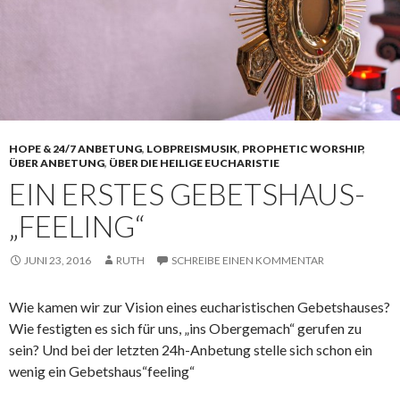
HOPE & 24/7 ANBETUNG
,
LOBPREISMUSIK
,
PROPHETIC WORSHIP
,
ÜBER ANBETUNG
,
ÜBER DIE HEILIGE EUCHARISTIE
EIN ERSTES GEBETSHAUS-
„FEELING“
JUNI 23, 2016
RUTH
SCHREIBE EINEN KOMMENTAR
Wie kamen wir zur Vision eines eucharistischen Gebetshauses?
Wie festigten es sich für uns, „ins Obergemach“ gerufen zu
sein? Und bei der letzten 24h-Anbetung stelle sich schon ein
wenig ein Gebetshaus“feeling“