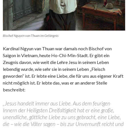
Bischof Nguyen van Thuan im Gefängnis
Kardinal Ngyun van Thuan war damals noch Bischof von
Saigon in Vietnam, heute Ho-Chi-Min-Stadt. Er gibt ein
Zeugnis davon, wie weit die Lehre Jesu in seinem Leben
lebendig wurde, wie sehr sie in seinem Leben „Fleisch
geworden“ ist. Er lebte eine Liebe, die für uns aus eigener Kraft
nicht möglich ist. Er lebte das, was er an anderer Stelle
beschreibt:
„Jesus handelt immer aus Liebe. Aus dem feurigen
Innern der Heiligsten Dreifaltigkeit hat er eine große,
unendliche, göttliche Liebe zu uns gebracht, eine Liebe,
die – wie die Väter sagen – bis zur Unvernunft reicht und